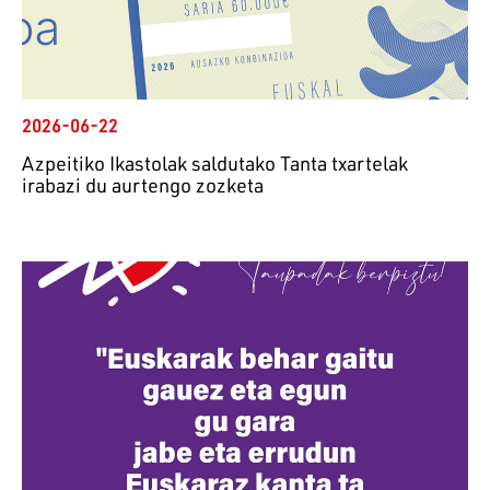
2026-06-22
Azpeitiko Ikastolak saldutako Tanta txartelak
irabazi du aurtengo zozketa