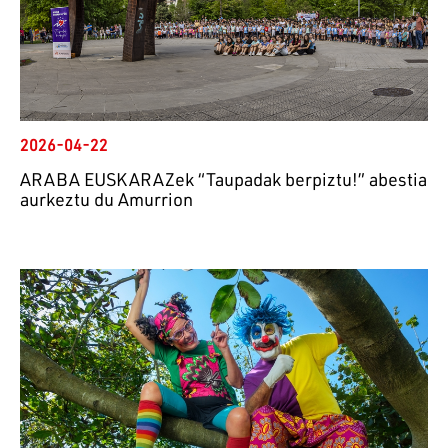
2026-04-22
ARABA EUSKARAZek “Taupadak berpiztu!” abestia
aurkeztu du Amurrion