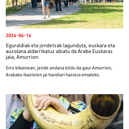
2026-06-14
Eguraldiak eta jendetzak lagunduta, euskara eta
auzolana aldarrikatuz abiatu da Araba Euskaraz
jaia, Amurrion.
Giro bikainean, jende andana bildu da gaur Amurrion,
Arabako ikastolen jai handiari hasiera emateko.