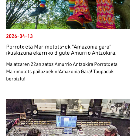
2026-04-13
Porrotx eta Marimotots-ek "Amazonia gara"
ikuskizuna ekarriko digute Amurrio Antzokira.
Maiatzaren 22an zatoz Amurrio Antzokira Porrotx eta
Mairimotots pailazoekin!Amazonia Gara! Taupadak
berpiztu!