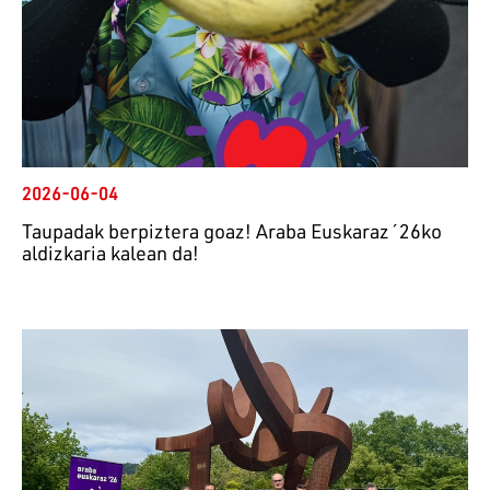
2026-06-04
Taupadak berpiztera goaz! Araba Euskaraz´26ko
aldizkaria kalean da!