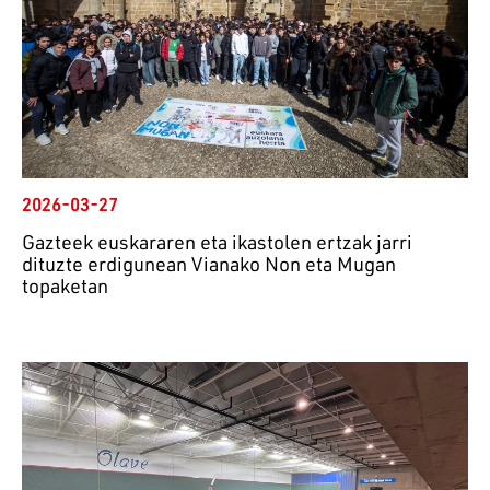
2026-03-27
Gazteek euskararen eta ikastolen ertzak jarri
dituzte erdigunean Vianako Non eta Mugan
topaketan