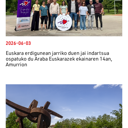
2026-06-03
Euskara erdigunean jarriko duen jai indartsua
ospatuko du Araba Euskarazek ekainaren 14an,
Amurrion