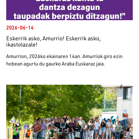
2026-06-14
Eskerrik asko, Amurrio! Eskerrik asko,
ikastolazale!
Amurrion, 2026ko ekainaren 14an. Amurriok giro ezin
hobean agurtu du gaurko Araba Euskaraz jaia.