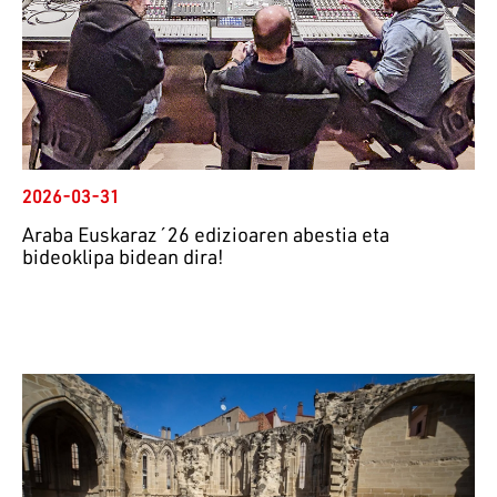
2026-03-31
Araba Euskaraz´26 edizioaren abestia eta
bideoklipa bidean dira!