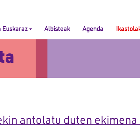
 navigation
 Euskaraz
Albisteak
Agenda
Ikastola
ta
rekin antolatu duten ekimena