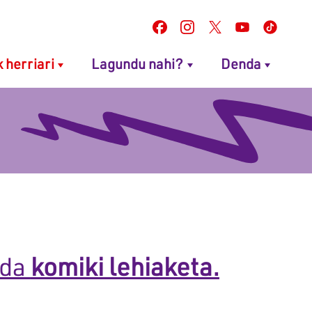
k herriari
Lagundu nahi?
Denda
 da
komiki lehiaketa.