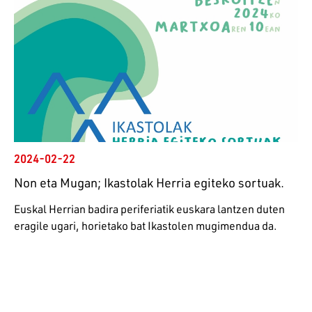
2024-02-22
Non eta Mugan; Ikastolak Herria egiteko sortuak.
Euskal Herrian badira periferiatik euskara lantzen duten
eragile ugari, horietako bat Ikastolen mugimendua da.