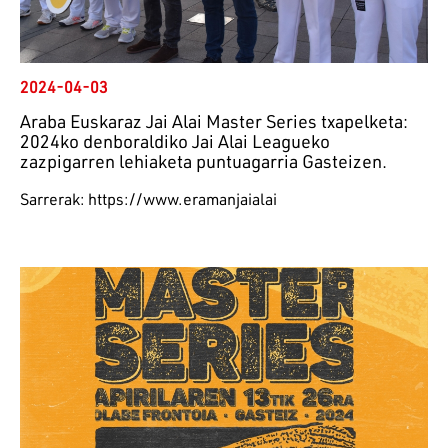
2024-04-03
Araba Euskaraz Jai Alai Master Series txapelketa:
2024ko denboraldiko Jai Alai Leagueko
zazpigarren lehiaketa puntuagarria Gasteizen.
Sarrerak: https://www.eramanjaialai