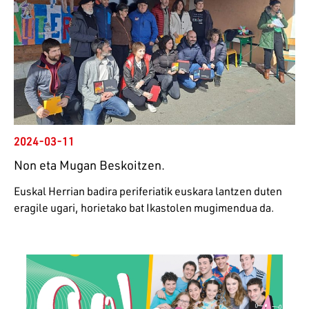
2024-03-11
Non eta Mugan Beskoitzen.
Euskal Herrian badira periferiatik euskara lantzen duten
eragile ugari, horietako bat Ikastolen mugimendua da.