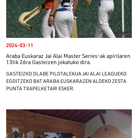
2024-03-11
Araba Euskaraz Jai Alai Master Series-ak apirilaren
13tik 26ra Gasteizen jokatuko dira.
GASTEIZKO OLABE PILOTALEKUA JAI ALAI LEAGUEKO
EGOITZEKO BAT ARABA EUSKARAZEN ALDEKO ZESTA
PUNTA TXAPELKETARI ESKER.