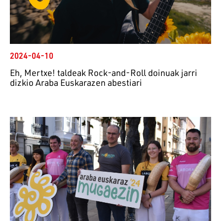
2024-04-10
Eh, Mertxe! taldeak Rock-and-Roll doinuak jarri
dizkio Araba Euskarazen abestiari