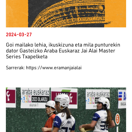
2024-03-27
Goi mailako lehia, ikuskizuna eta mila punturekin
dator Gasteizko Araba Euskaraz Jai Alai Master
Series Txapelketa
Sarrerak: https://www.eramanjaialai