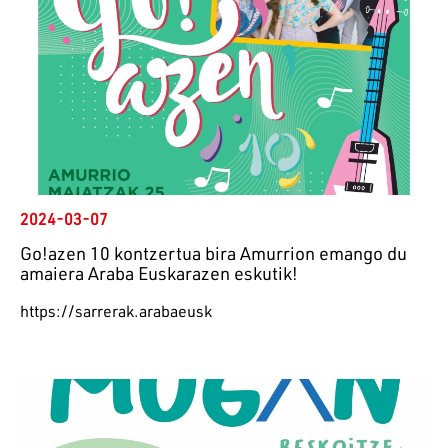
2024-03-07
Go!azen 10 kontzertua bira Amurrion emango du
amaiera Araba Euskarazen eskutik!
https://sarrerak.arabaeusk