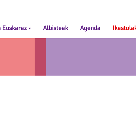
 navigation
 Euskaraz
Albisteak
Agenda
Ikastola
a