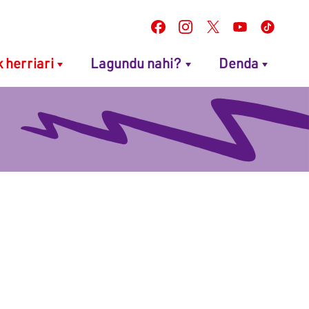
k herriari
Lagundu nahi?
Denda