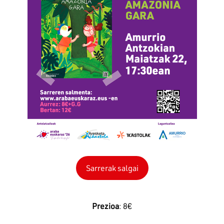
Sarrerak salgai
Prezioa
: 8€