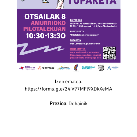
Izen ematea:
https://forms.gle/24iV97MFt9XDkXeMA
Prezioa
: Dohainik