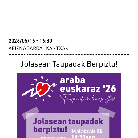
2026/05/15 - 16:30
ARIZNABARRA- KANTXAK
Jolasean Taupadak Berpiztu!
Irudia