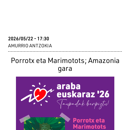
2026/05/22 - 17:30
AMURRIO ANTZOKIA
Porrotx eta Marimotots; Amazonia
gara
Irudia