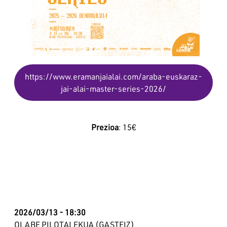
https://www.eramanjaialai.com/araba-euskaraz-
jai-alai-master-series-2026/
Prezioa
: 15€
2026/03/13 - 18:30
OLABE PILOTALEKUA (GASTEIZ)