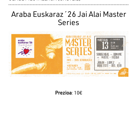
Araba Euskaraz´26 Jai Alai Master
Series
Irudia
Prezioa
: 10€