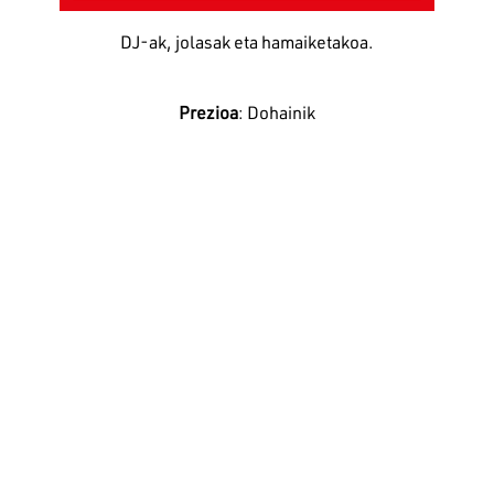
DJ-ak, jolasak eta hamaiketakoa.
Prezioa
: Dohainik