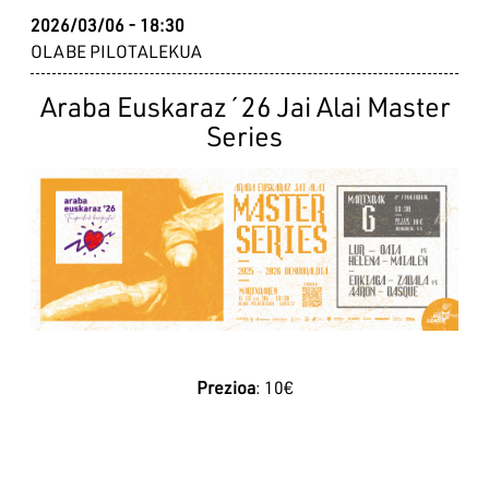
2026/03/06 - 18:30
OLABE PILOTALEKUA
Araba Euskaraz´26 Jai Alai Master
Series
Irudia
Prezioa
: 10€