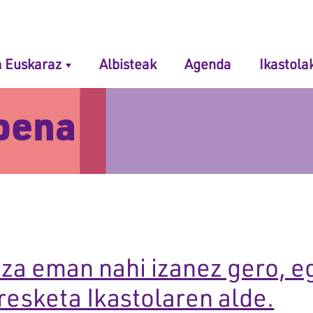
 navigation
 Euskaraz
Albisteak
Agenda
Ikastola
rpena
za eman nahi izanez gero, e
resketa Ikastolaren alde.