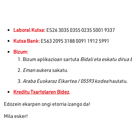
Laboral Kutxa:
ES26 3035 0355 0235 5001 9337
Kutxa Bank:
ES63 2095 3188 0091 1912 5991
Bizum:
Bizum aplikazioan sartuta
Bidali eta eskatu dirua
Eman
aukera sakatu.
Araba Euskaraz Elkartea / 05593 kodea
hautatu.
Kreditu Txartelaren Bidez
.
Edozein ekarpen ongi etorria izango da!
Mila esker!