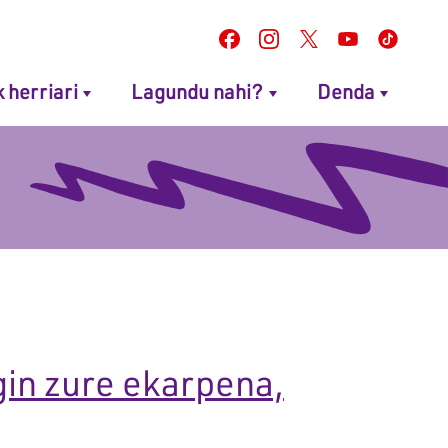
k herriari
Lagundu nahi?
Denda
gin zure ekarpena,