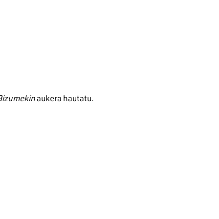
 Bizumekin
aukera hautatu.