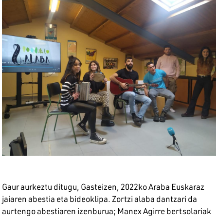
Gaur aurkeztu ditugu, Gasteizen, 2022ko Araba Euskaraz
jaiaren abestia eta bideoklipa. Zortzi alaba dantzari da
aurtengo abestiaren izenburua; Manex Agirre bertsolariak