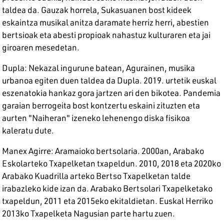
taldea da. Gauzak horrela, Sukasuanen bost kideek
eskaintza musikal anitza daramate herriz herri, abestien
bertsioak eta abesti propioak nahastuz kulturaren eta jai
giroaren mesedetan.
Dupla: Nekazal ingurune batean, Agurainen, musika
urbanoa egiten duen taldea da Dupla. 2019. urtetik euskal
eszenatokia hankaz gora jartzen ari den bikotea. Pandemia
garaian berrogeita bost kontzertu eskaini zituzten eta
aurten "Naiheran" izeneko lehenengo diska fisikoa
kaleratu dute.
Manex Agirre: Aramaioko bertsolaria. 2000an, Arabako
Eskolarteko Txapelketan txapeldun. 2010, 2018 eta 2020ko
Arabako Kuadrilla arteko Bertso Txapelketan talde
irabazleko kide izan da. Arabako Bertsolari Txapelketako
txapeldun, 2011 eta 2015eko ekitaldietan. Euskal Herriko
2013ko Txapelketa Nagusian parte hartu zuen.