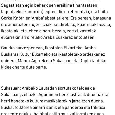
Sagastietan egin behar duen eraikina finantzatzen
laguntzeko izango da) egiten dio erreferentzia, eta baita
Gorka Knörr-en ‘Araba’ abestiari ere. Era berean, batasuna
ere adierazten du, zortziak bat direlako, kuadrillak bezala,
ikastolak, eta lehen aipatu bezala, zortzi ikastolak
elkarrekin ari direlako Araba Euskaraz antolatzen.
Gaurko aurkezpenean, Ikastolen Elkarteko, Araba
Euskaraz Kultur Elkarteko eta ikastoletako ordezkariez
gainera, Manex Agirrek eta Sukasuan eta Dupla taldeko
kideek hartu dute parte.
Sukasuan: Arabako Lautadan sortutako taldea da
Sukasuan; zehazki, Agurainen bere sustraiak dituena eta
herri honetako kultura musikalarekin jarraitzen duena.
Euskal folklorea oinarri izanik eta panderoa eta trikitixa
presente edukiz, hainbat estilo musikal jorratzen duen