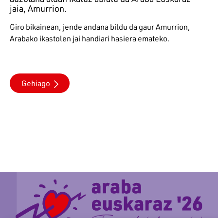
jaia, Amurrion.
Giro bikainean, jende andana bildu da gaur Amurrion,
Arabako ikastolen jai handiari hasiera emateko.
Gehiago