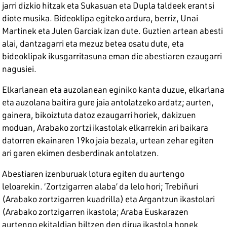
jarri dizkio hitzak eta Sukasuan eta Dupla taldeek erantsi
diote musika. Bideoklipa egiteko ardura, berriz, Unai
Martinek eta Julen Garciak izan dute. Guztien artean abesti
alai, dantzagarri eta mezuz betea osatu dute, eta
bideoklipak ikusgarritasuna eman die abestiaren ezaugarri
nagusiei.
Elkarlanean eta auzolanean eginiko kanta duzue, elkarlana
eta auzolana baitira gure jaia antolatzeko ardatz; aurten,
gainera, bikoiztuta datoz ezaugarri horiek, dakizuen
moduan, Arabako zortzi ikastolak elkarrekin ari baikara
datorren ekainaren 19ko jaia bezala, urtean zehar egiten
ari garen ekimen desberdinak antolatzen.
Abestiaren izenburuak lotura egiten du aurtengo
leloarekin. ‘Zortzigarren alaba’ da lelo hori; Trebiñuri
(Arabako zortzigarren kuadrilla) eta Argantzun ikastolari
(Arabako zortzigarren ikastola; Araba Euskarazen
aurtengo ekitaldian biltzen den dirua ikastola honek