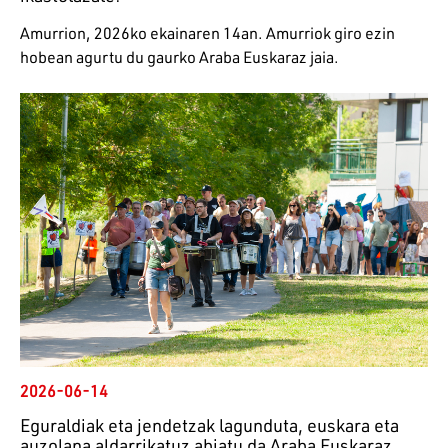
Amurrion, 2026ko ekainaren 14an. Amurriok giro ezin
hobean agurtu du gaurko Araba Euskaraz jaia.
2026-06-14
Eguraldiak eta jendetzak lagunduta, euskara eta
auzolana aldarrikatuz abiatu da Araba Euskaraz