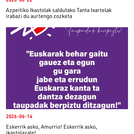
Azpeitiko Ikastolak saldutako Tanta txartelak
irabazi du aurtengo zozketa
2026-06-14
Eskerrik asko, Amurrio! Eskerrik asko,
ikastolazale!