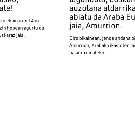
ale!
auzolana aldarrik
abiatu da Araba E
ko ekainaren 14an.
jaia, Amurrion.
ezin hobean agurtu du
skaraz jaia.
Giro bikainean, jende andana b
Amurrion, Arabako ikastolen jai
hasiera emateko.