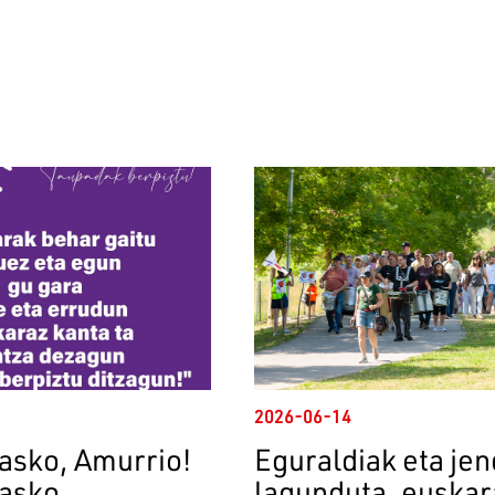
2026-06-14
 asko, Amurrio!
Eguraldiak eta je
 asko,
lagunduta, euskar