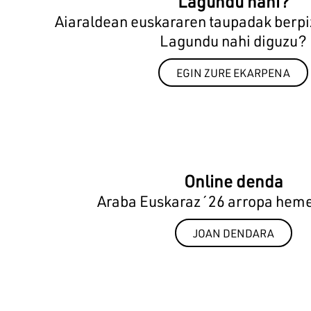
Lagundu nahi?
Aiaraldean euskararen taupadak berpiz
Lagundu nahi diguzu?
EGIN ZURE EKARPENA
Online denda
Araba Euskaraz´26 arropa heme
JOAN DENDARA