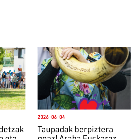
2026-06-04
ndetzak
Taupadak berpiztera
a eta
goaz! Araba Euskaraz