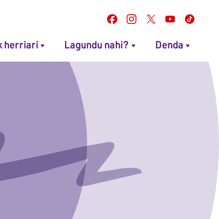
k herriari
Lagundu nahi?
Denda