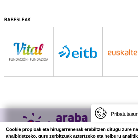
BABESLEAK
Pribatutasun
Cookie propioak eta hirugarrenenak erabiltzen ditugu zure n
ahalbidetzeko, gure zerbitzuak aztertzeko eta helburu analiti