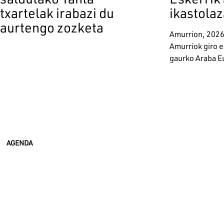
txartelak irabazi du
ikastolaz
aurtengo zozketa
Amurrion, 2026
Amurriok giro 
gaurko Araba Eu
AGENDA
Pagination