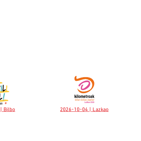
| Bilbo
2026-10-04
| Lazkao