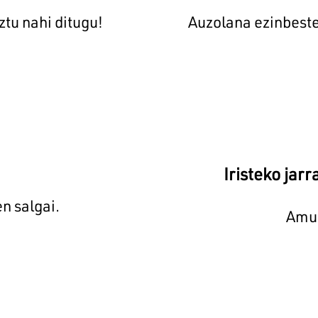
tu nahi ditugu!
Auzolana ezinbest
Iristeko jar
n salgai.
Amur