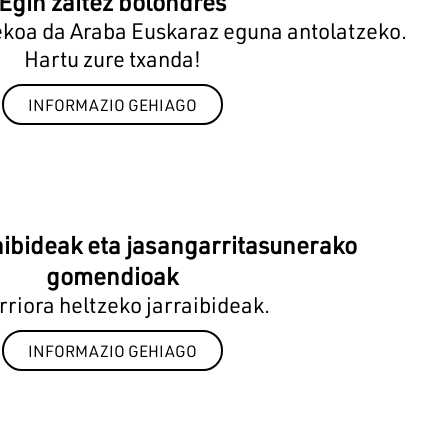
Egin zaitez bolondres
ekoa da Araba Euskaraz eguna antolatzeko.
Hartu zure txanda!
INFORMAZIO GEHIAGO
raibideak eta jasangarritasunerako
gomendioak
riora heltzeko jarraibideak.
INFORMAZIO GEHIAGO