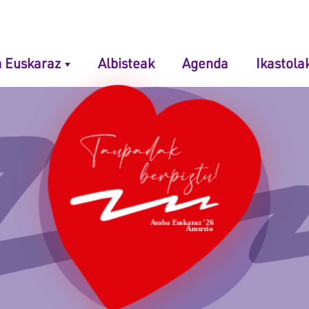
 navigation
 Euskaraz
Albisteak
Agenda
Ikastola