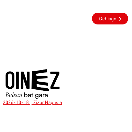
Gehiago
2026-10-18
| Zizur Nagusia