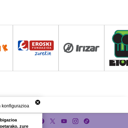
 konfigurazioa
abigazioa
koetarako, zure