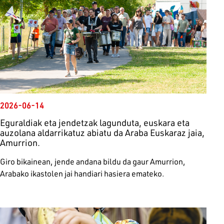
2026-06-14
Eguraldiak eta jendetzak lagunduta, euskara eta
auzolana aldarrikatuz abiatu da Araba Euskaraz jaia,
Amurrion.
Giro bikainean, jende andana bildu da gaur Amurrion,
Arabako ikastolen jai handiari hasiera emateko.