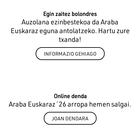
Egin zaitez bolondres
Auzolana ezinbestekoa da Araba
Euskaraz eguna antolatzeko. Hartu zure
txanda!
INFORMAZIO GEHIAGO
Online denda
Araba Euskaraz´26 arropa hemen salgai.
JOAN DENDARA