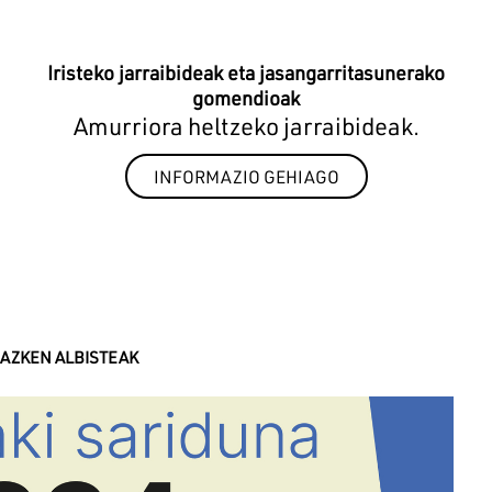
Iristeko jarraibideak eta jasangarritasunerako
gomendioak
Amurriora heltzeko jarraibideak.
INFORMAZIO GEHIAGO
AZKEN ALBISTEAK