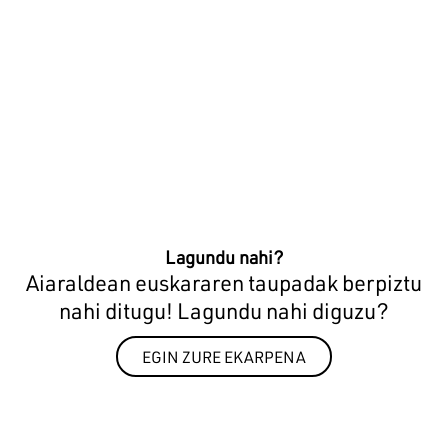
Lagundu nahi?
Aiaraldean euskararen taupadak berpiztu
nahi ditugu! Lagundu nahi diguzu?
EGIN ZURE EKARPENA