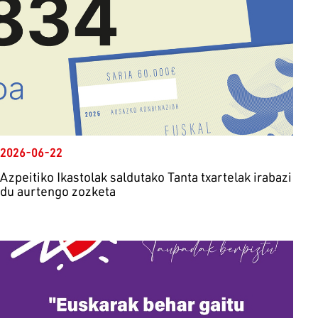
2026-06-22
Azpeitiko Ikastolak saldutako Tanta txartelak irabazi
du aurtengo zozketa