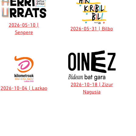
2026-05-10
|
2026-05-31
| Bilbo
Senpere
2026-10-18
| Zizur
2026-10-04
| Lazkao
Nagusia