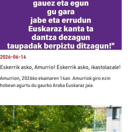
2026-06-14
Eskerrik asko, Amurrio! Eskerrik asko, ikastolazale!
Amurrion, 2026ko ekainaren 14an. Amurriok giro ezin
hobean agurtu du gaurko Araba Euskaraz jaia.