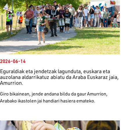
2026-06-14
Eguraldiak eta jendetzak lagunduta, euskara eta
auzolana aldarrikatuz abiatu da Araba Euskaraz jaia,
Amurrion.
Giro bikainean, jende andana bildu da gaur Amurrion,
Arabako ikastolen jai handiari hasiera emateko.