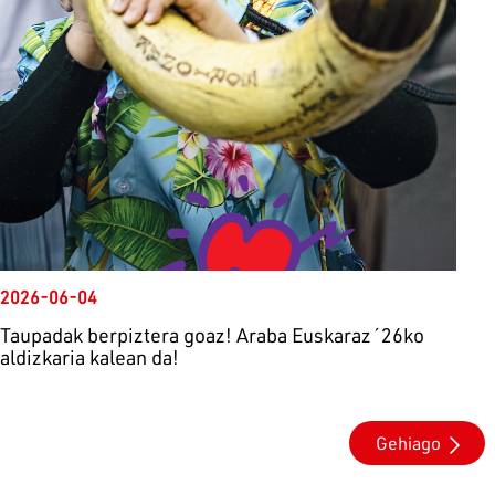
2026-06-04
Taupadak berpiztera goaz! Araba Euskaraz´26ko
aldizkaria kalean da!
Gehiago