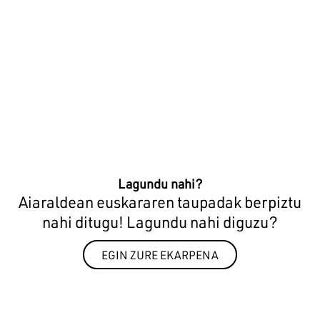
Lagundu nahi?
Aiaraldean euskararen taupadak berpiztu
nahi ditugu! Lagundu nahi diguzu?
EGIN ZURE EKARPENA