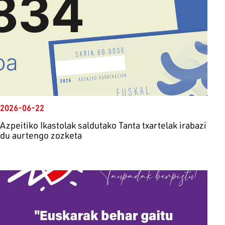
2026-06-22
Azpeitiko Ikastolak saldutako Tanta txartelak irabazi
du aurtengo zozketa