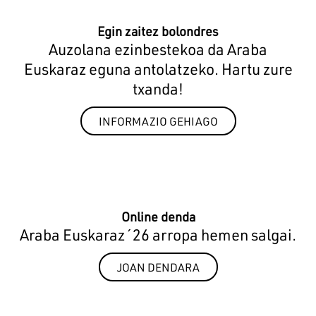
Egin zaitez bolondres
Auzolana ezinbestekoa da Araba
Euskaraz eguna antolatzeko. Hartu zure
txanda!
INFORMAZIO GEHIAGO
Online denda
Araba Euskaraz´26 arropa hemen salgai.
JOAN DENDARA