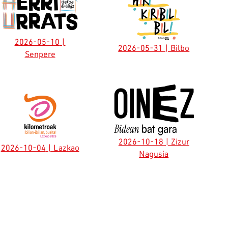
2026-05-10
|
2026-05-31
| Bilbo
Senpere
2026-10-18
| Zizur
2026-10-04
| Lazkao
Nagusia