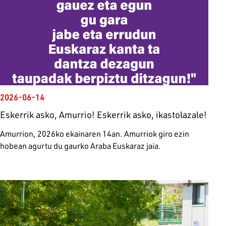
2026-06-14
Eskerrik asko, Amurrio! Eskerrik asko, ikastolazale!
Amurrion, 2026ko ekainaren 14an. Amurriok giro ezin
hobean agurtu du gaurko Araba Euskaraz jaia.