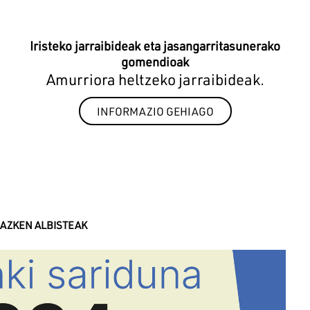
Iristeko jarraibideak eta jasangarritasunerako
gomendioak
Amurriora heltzeko jarraibideak.
INFORMAZIO GEHIAGO
AZKEN ALBISTEAK